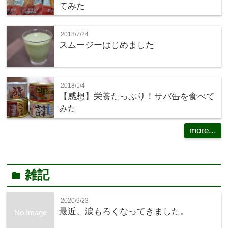
てみた
2018/7/24
スムージーはじめました
2018/1/4
【感想】栄養たっぷり！サバ缶を食べて
みた
more...
雑記
folder
2020/9/23
最近、涙もろくなってきました。
No Image