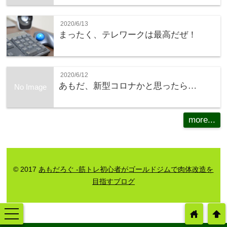
2020/6/13
まったく、テレワークは最高だぜ！
2020/6/12
あもだ、新型コロナかと思ったら…
No Image
more...
© 2017
あもだろぐ -筋トレ初心者がゴールドジムで肉体改造を
目指すブログ
toggle
home
arrowup
navigation