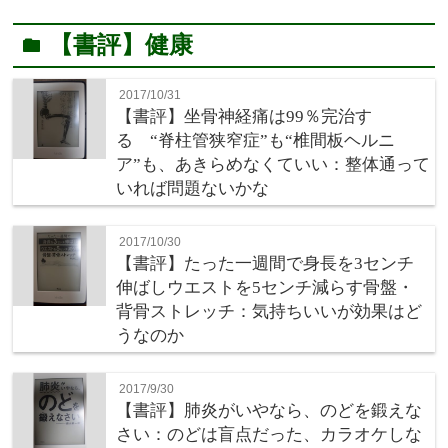
【書評】健康
folder
2017/10/31
【書評】坐骨神経痛は99％完治す
る “脊柱管狭窄症”も“椎間板ヘルニ
ア”も、あきらめなくていい：整体通って
いれば問題ないかな
2017/10/30
【書評】たった一週間で身長を3センチ
伸ばしウエストを5センチ減らす骨盤・
背骨ストレッチ：気持ちいいが効果はど
うなのか
2017/9/30
【書評】肺炎がいやなら、のどを鍛えな
さい：のどは盲点だった、カラオケしな