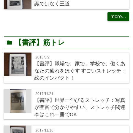
識ではなく王道
more...
【書評】筋トレ
folder
2018/8/2
【書評】職場で、家で、学校で、働くあ
なたの疲れをほぐす すごいストレッチ：
絵のインパクト！
2017/11/21
【書評】世界一伸びるストレッチ：写真
が豊富で分かりやすい、ストレッチ関連
本はこれ一冊でOK
2017/11/16