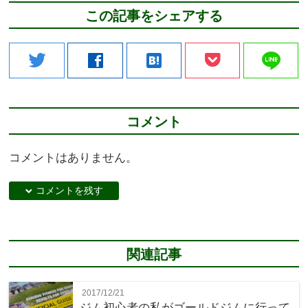
この記事をシェアする
line
twitter
facebook
hatenabookmark
コメント
コメントはありません。
down コメントを残す
関連記事
2017/12/21
ジム初心者の私がゴールドジムに行って