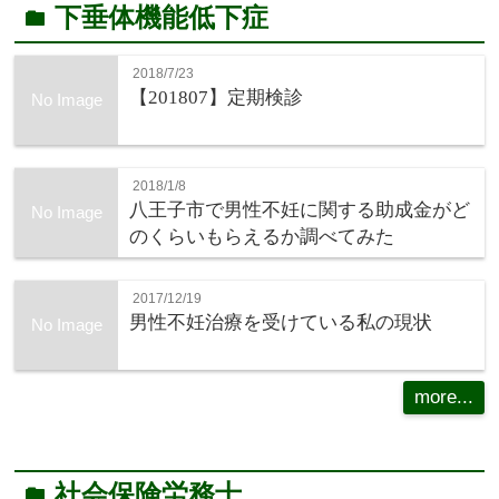
下垂体機能低下症
folder
2018/7/23
【201807】定期検診
No Image
2018/1/8
八王子市で男性不妊に関する助成金がど
No Image
のくらいもらえるか調べてみた
2017/12/19
男性不妊治療を受けている私の現状
No Image
more...
社会保険労務士
folder