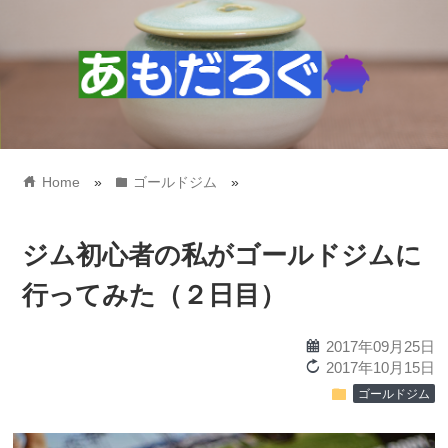
home
folder
Home
»
ゴールドジム
»
ジム初心者の私がゴールドジムに
行ってみた（２日目）
calendar
2017年09月25日
reload
2017年10月15日
folder
ゴールドジム