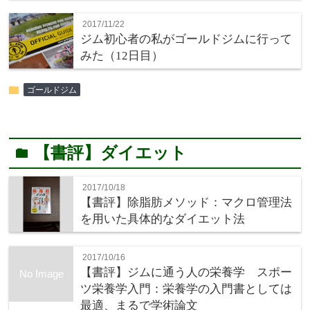
2017/11/22
ジム初心者の私がゴールドジムに行って
みた（12日目）
folder
ゴールドジム
【書評】ダイエット
folder
2017/10/18
【書評】除脂肪メソッド：マクロ管理法
を用いた具体的なダイエット法
2017/10/16
【書評】ジムに通う人の栄養学 スポー
No Image
ツ栄養学入門：栄養学の入門書としては
最適、まるで学術論文