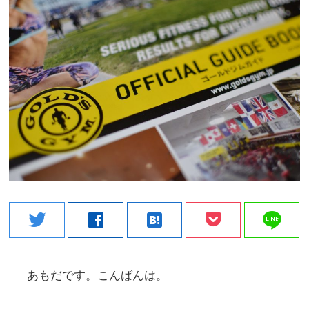
line
twitter
facebook
hatenabookmark
あもだです。こんばんは。