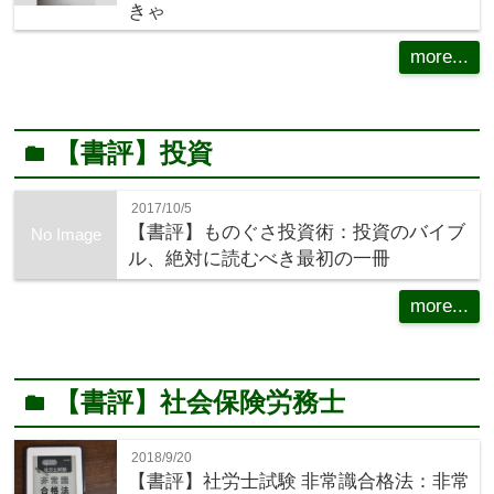
きゃ
more...
【書評】投資
folder
2017/10/5
【書評】ものぐさ投資術：投資のバイブ
No Image
ル、絶対に読むべき最初の一冊
more...
【書評】社会保険労務士
folder
2018/9/20
【書評】社労士試験 非常識合格法：非常