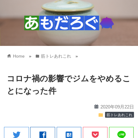
home
folder
Home
»
筋トレあれこれ
»
コロナ禍の影響でジムをやめるこ
とになった件
calendar
2020年09月22日
folder
筋トレあれこれ
line
twitter
facebook
hatenabookmark