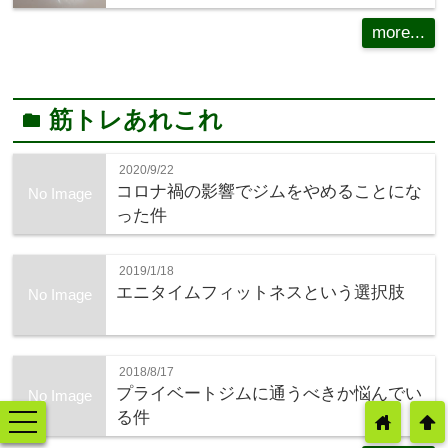
more...
筋トレあれこれ
folder
2020/9/22
コロナ禍の影響でジムをやめることにな
No Image
った件
2019/1/18
エニタイムフィットネスという選択肢
No Image
2018/8/17
プライベートジムに通うべきか悩んでい
No Image
る件
toggle
home
arrowup
navigation