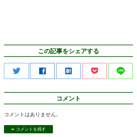
この記事をシェアする
line
twitter
facebook
hatenabookmark
コメント
コメントはありません。
down コメントを残す