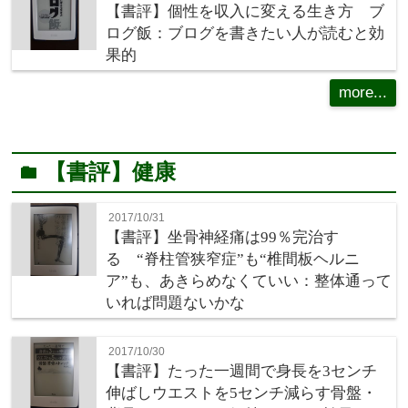
【書評】個性を収入に変える生き方 ブ
ログ飯：ブログを書きたい人が読むと効
果的
more...
【書評】健康
folder
2017/10/31
【書評】坐骨神経痛は99％完治す
る “脊柱管狭窄症”も“椎間板ヘルニ
ア”も、あきらめなくていい：整体通って
いれば問題ないかな
2017/10/30
【書評】たった一週間で身長を3センチ
伸ばしウエストを5センチ減らす骨盤・