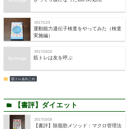
No Image
2017/12/3
運動能力遺伝子検査をやってみた（検査
実施編）
2017/10/10
筋トレは友を呼ぶ
No Image
folder
筋トレあれこれ
【書評】ダイエット
folder
2017/10/18
【書評】除脂肪メソッド：マクロ管理法