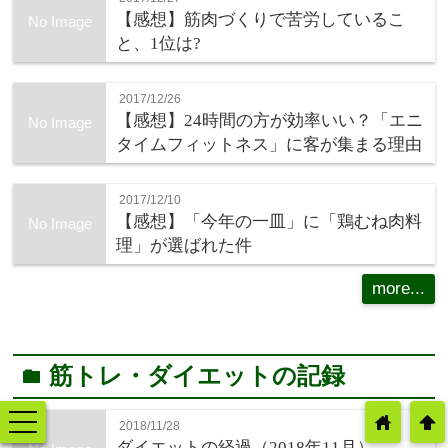
【感想】筋肉づくりで苦労しているこ
No Image
と、1位は?
2017/12/26
【感想】24時間の方が効率いい？「エニ
No Image
タイムフィットネス」に客が集まる理由
2017/12/10
【感想】「今年の一皿」に「鶏むね肉料
No Image
理」が選ばれた件
more...
筋トレ・ダイエットの記録
folder
toggle
home
arrowup
2018/11/28
navigation
ダイエットの経過（2018年11月）