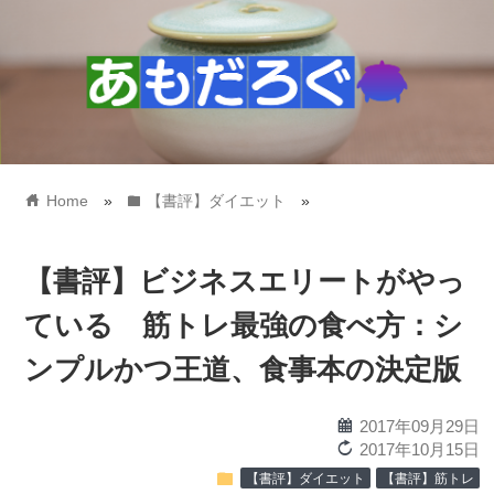
home
folder
Home
»
【書評】ダイエット
»
【書評】ビジネスエリートがやっ
ている 筋トレ最強の食べ方：シ
ンプルかつ王道、食事本の決定版
calendar
2017年09月29日
reload
2017年10月15日
folder
【書評】ダイエット
【書評】筋トレ