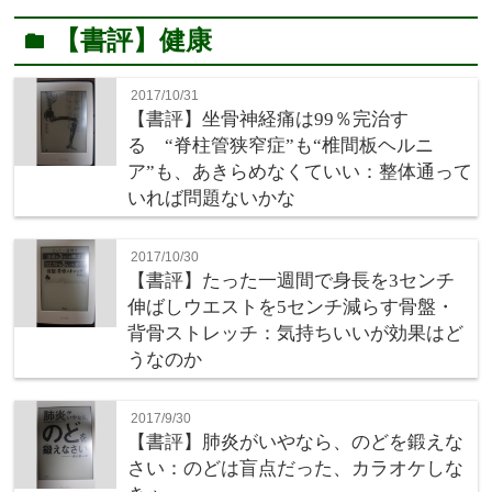
【書評】健康
folder
2017/10/31
【書評】坐骨神経痛は99％完治す
る “脊柱管狭窄症”も“椎間板ヘルニ
ア”も、あきらめなくていい：整体通って
いれば問題ないかな
2017/10/30
【書評】たった一週間で身長を3センチ
伸ばしウエストを5センチ減らす骨盤・
背骨ストレッチ：気持ちいいが効果はど
うなのか
2017/9/30
【書評】肺炎がいやなら、のどを鍛えな
さい：のどは盲点だった、カラオケしな