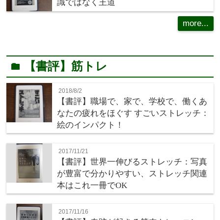
識ではなく王道
more...
【書評】筋トレ
folder
2018/8/2
【書評】職場で、家で、学校で、働くあ
なたの疲れをほぐす すごいストレッチ：
絵のインパクト！
2017/11/21
【書評】世界一伸びるストレッチ：写真
が豊富で分かりやすい、ストレッチ関連
本はこれ一冊でOK
2017/11/16