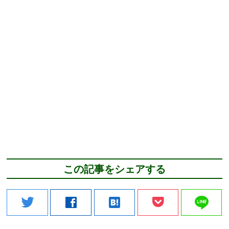
この記事をシェアする
line
twitter
facebook
hatenabookmark