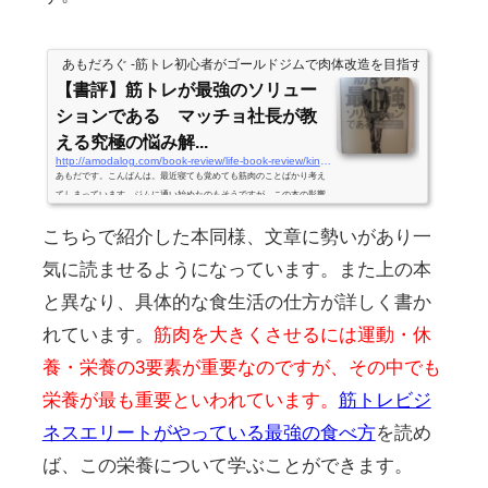
あもだろぐ -筋トレ初心者がゴールドジムで肉体改造を目指すブログ
【書評】筋トレが最強のソリュー
ションである マッチョ社長が教
える究極の悩み解...
http://amodalog.com/book-review/life-book-review/kintore-is-the-best-solution
あもだです。こんばんは。最近寝ても覚めても筋肉のことばかり考え
てしまっています。ジムに通い始めたのもそうですが、この本の影響
が大きかったのかもしれません。私、筋肉に洗脳されてしまったよう
こちらで紹介した本同様、文章に勢いがあり一
です…...
気に読ませるようになっています。また上の本
と異なり、具体的な食生活の仕方が詳しく書か
れています。
筋肉を大きくさせるには運動・休
養・栄養の3要素が重要なのですが、その中でも
栄養が最も重要といわれています。
筋トレビジ
ネスエリートがやっている最強の食べ方
を読め
ば、この栄養について学ぶことができます。