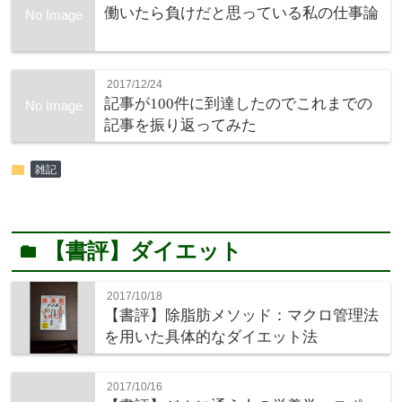
働いたら負けだと思っている私の仕事論
No Image
2017/12/24
記事が100件に到達したのでこれまでの
No Image
記事を振り返ってみた
folder
雑記
【書評】ダイエット
folder
2017/10/18
【書評】除脂肪メソッド：マクロ管理法
を用いた具体的なダイエット法
2017/10/16