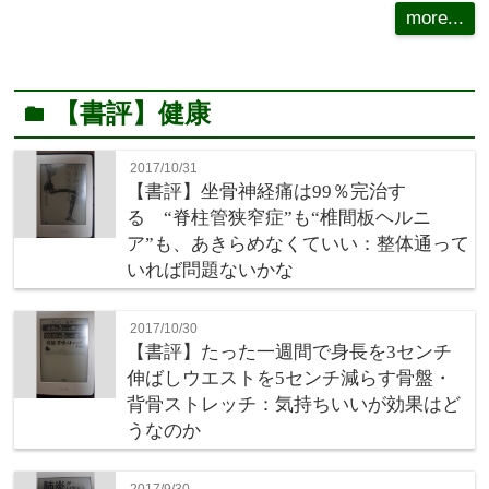
more...
【書評】健康
folder
2017/10/31
【書評】坐骨神経痛は99％完治す
る “脊柱管狭窄症”も“椎間板ヘルニ
ア”も、あきらめなくていい：整体通って
いれば問題ないかな
2017/10/30
【書評】たった一週間で身長を3センチ
伸ばしウエストを5センチ減らす骨盤・
背骨ストレッチ：気持ちいいが効果はど
うなのか