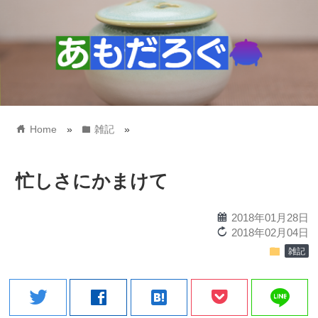
home
folder
Home
»
雑記
»
忙しさにかまけて
calendar
2018年01月28日
reload
2018年02月04日
folder
雑記
line
twitter
facebook
hatenabookmark