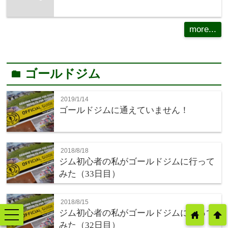
more...
ゴールドジム
folder
2019/1/14
ゴールドジムに通えていません！
2018/8/18
ジム初心者の私がゴールドジムに行って
みた（33日目）
2018/8/15
ジム初心者の私がゴールドジムに行って
toggle
home
arrowup
navigation
みた（32日目）