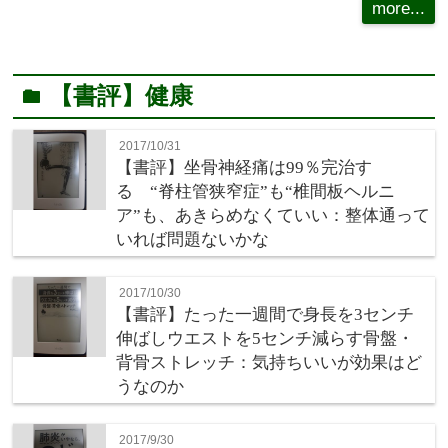
more...
【書評】健康
folder
2017/10/31
【書評】坐骨神経痛は99％完治す
る “脊柱管狭窄症”も“椎間板ヘルニ
ア”も、あきらめなくていい：整体通って
いれば問題ないかな
2017/10/30
【書評】たった一週間で身長を3センチ
伸ばしウエストを5センチ減らす骨盤・
背骨ストレッチ：気持ちいいが効果はど
うなのか
2017/9/30