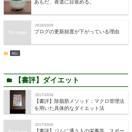
あもだ、香道に目覚める。
2018/10/29
ブログの更新頻度が下がっている理由
No Image
folder
雑記
【書評】ダイエット
folder
2017/10/18
【書評】除脂肪メソッド：マクロ管理法
を用いた具体的なダイエット法
2017/10/16
【書評】ジムに通う人の栄養学 スポー
No Image