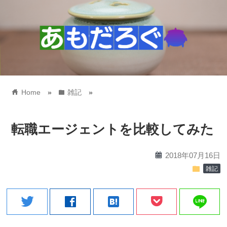
home
folder
Home
»
雑記
»
転職エージェントを比較してみた
calendar
2018年07月16日
folder
雑記
line
twitter
facebook
hatenabookmark