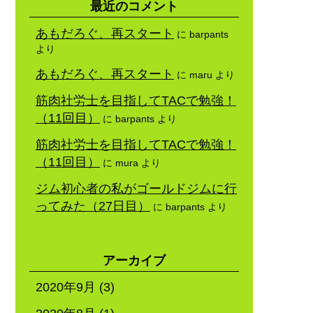
最近のコメント
あもだろぐ、再スタート
に
barpants
より
あもだろぐ、再スタート
に
maru
より
筋肉社労士を目指してTACで勉強！
（11回目）
に
barpants
より
筋肉社労士を目指してTACで勉強！
（11回目）
に
mura
より
ジム初心者の私がゴールドジムに行
ってみた（27日目）
に
barpants
より
アーカイブ
2020年9月
(3)