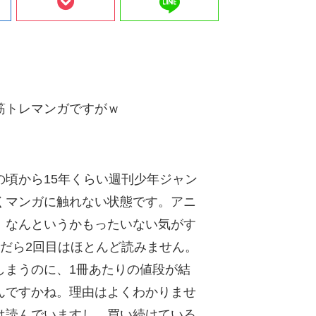
line
筋トレマンガですがｗ
頃から15年くらい週刊少年ジャン
くマンガに触れない状態です。アニ
。なんというかもったいない気がす
だら2回目はほとんど読みません。
しまうのに、1冊あたりの値段が結
んですかね。理由はよくわかりませ
は読んでいますし、買い続けている