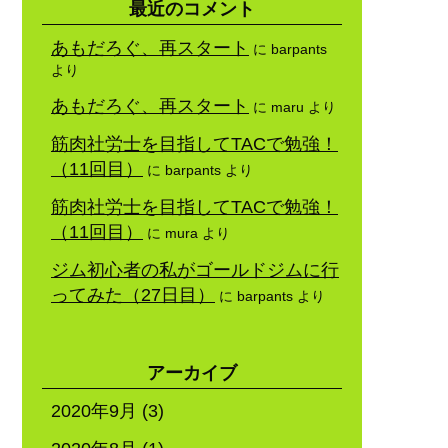
最近のコメント
あもだろぐ、再スタート
に
barpants
より
あもだろぐ、再スタート
に
maru
より
筋肉社労士を目指してTACで勉強！
（11回目）
に
barpants
より
筋肉社労士を目指してTACで勉強！
（11回目）
に
mura
より
ジム初心者の私がゴールドジムに行
ってみた（27日目）
に
barpants
より
アーカイブ
2020年9月
(3)