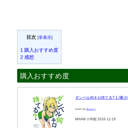
目次
[
非表示
]
1
購入おすすめ度
2
感想
購入おすすめ度
ダンベル何キロ持てる? 1 (裏
posted with
ヨメレバ
MAAM 小学館 2016-12-19