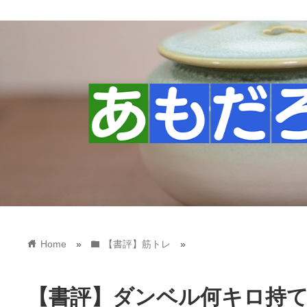
home
folder
Home
»
【書評】筋トレ
»
【書評】ダンベル何キロ持