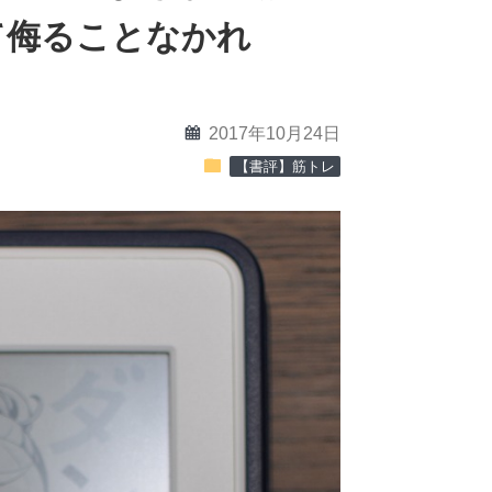
て侮ることなかれ
calendar
2017年10月24日
folder
【書評】筋トレ