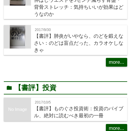
伸ばしウエストを5センチ減らす骨盤・
背骨ストレッチ：気持ちいいが効果はど
うなのか
2017/9/30
【書評】肺炎がいやなら、のどを鍛えな
さい：のどは盲点だった、カラオケしな
きゃ
more...
【書評】投資
folder
2017/10/5
【書評】ものぐさ投資術：投資のバイブ
No Image
ル、絶対に読むべき最初の一冊
more...