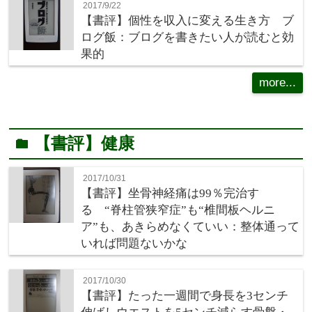
2017/9/22
【書評】個性を収入に変える生き方 ブ
ログ飯：ブログを書きたい人が読むと効
果的
more...
【書評】健康
folder
2017/10/31
【書評】坐骨神経痛は99％完治す
る “脊柱管狭窄症”も“椎間板ヘルニ
ア”も、あきらめなくていい：整体通って
いれば問題ないかな
2017/10/30
【書評】たった一週間で身長を3センチ