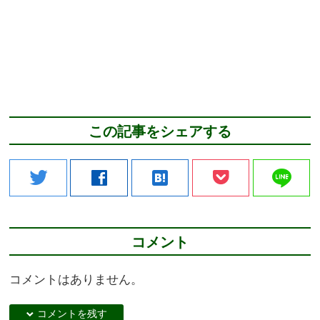
この記事をシェアする
line
twitter
facebook
hatenabookmark
コメント
コメントはありません。
down コメントを残す