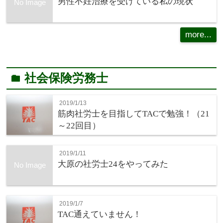
男性不妊治療を受けている私の現状
No Image
more...
社会保険労務士
folder
2019/1/13
筋肉社労士を目指してTACで勉強！（21
～22回目）
2019/1/11
大原の社労士24をやってみた
No Image
2019/1/7
TAC通えていません！