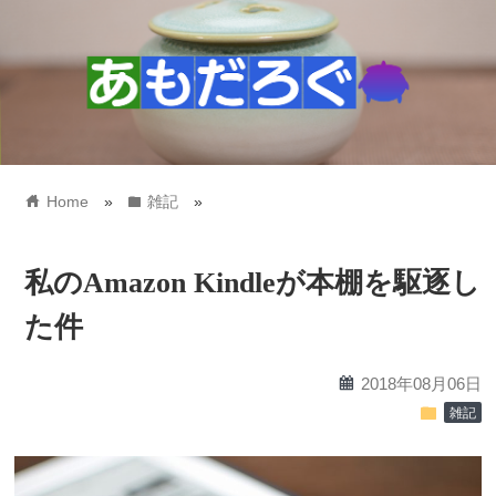
home
folder
Home
»
雑記
»
私のAmazon Kindleが本棚を駆逐し
た件
calendar
2018年08月06日
folder
雑記