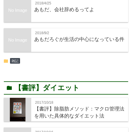
2018/4/25
あもだ、会社辞めるってよ
No Image
2018/9/2
あもだろぐが生活の中心になっている件
No Image
folder
雑記
【書評】ダイエット
folder
2017/10/18
【書評】除脂肪メソッド：マクロ管理法
を用いた具体的なダイエット法