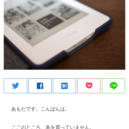
line
twitter
facebook
hatenabookmark
あもだです。こんばんは。
ここのところ、本を買っていません。