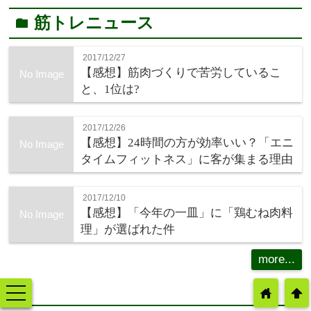
筋トレニュース
folder
2017/12/27
【感想】筋肉づくりで苦労しているこ
No Image
と、1位は?
2017/12/26
【感想】24時間の方が効率いい？「エニ
No Image
タイムフィットネス」に客が集まる理由
2017/12/10
【感想】「今年の一皿」に「鶏むね肉料
No Image
理」が選ばれた件
more...
toggle
home
arrowup
navigation