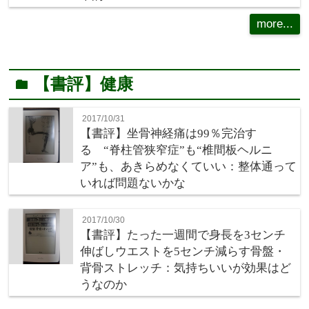
more...
【書評】健康
folder
2017/10/31
【書評】坐骨神経痛は99％完治す
る “脊柱管狭窄症”も“椎間板ヘルニ
ア”も、あきらめなくていい：整体通って
いれば問題ないかな
2017/10/30
【書評】たった一週間で身長を3センチ
伸ばしウエストを5センチ減らす骨盤・
背骨ストレッチ：気持ちいいが効果はど
うなのか