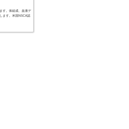
ます。体組成、血液デ
ます。米国NSCA認
ク