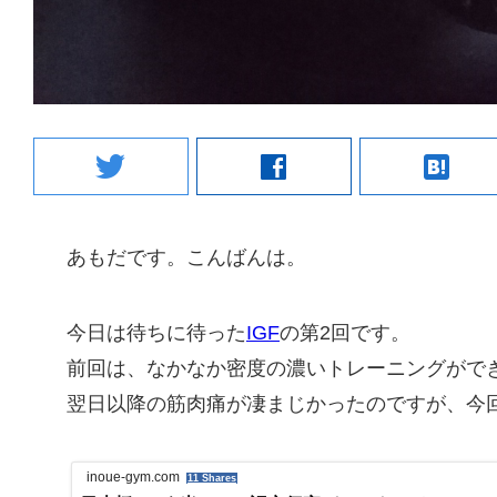
twitter
facebook
hatenabookmark
あもだです。こんばんは。
今日は待ちに待った
IGF
の第2回です。
前回は、なかなか密度の濃いトレーニングがで
翌日以降の筋肉痛が凄まじかったのですが、今
inoue-gym.com
11 Shares