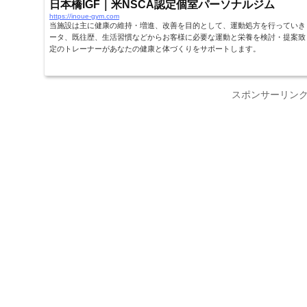
日本橋IGF｜米NSCA認定個室パーソナルジム
https://inoue-gym.com
当施設は主に健康の維持・増進、改善を目的として、運動処方を行っていき
ータ、既往歴、生活習慣などからお客様に必要な運動と栄養を検討・提案致し
定のトレーナーがあなたの健康と体づくりをサポートします。
スポンサーリン