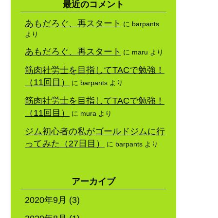
最近のコメント
あもだろぐ、再スタート
に
barpants
より
あもだろぐ、再スタート
に
maru
より
筋肉社労士を目指してTACで勉強！
（11回目）
に
barpants
より
筋肉社労士を目指してTACで勉強！
（11回目）
に
mura
より
ジム初心者の私がゴールドジムに行
ってみた（27日目）
に
barpants
より
アーカイブ
2020年9月
(3)